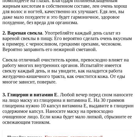
помолодеете на глазах.
Благодаря полиненасыщенным
жирным кислотам в собственном составе, лен очень хорош
для волос и ногтей, качественно их улучшает. Едя лен, вы
даже мало похудеете и это будет гармоничное, здоровое
похудение, без вреда для организма.
2. Вареная свекла
. Употребляйте каждый день салат из
вареной свеклы в пищу. Его вероятно сделать очень вкусным
к примеру, с черносливом, грецкими орехами, чесноком.
Вероятно заправить его нежирной сметаной.
Свекла отличный очиститель крови, превосходно влияет на
работу многих внутренних органов. Испытайте имеется
свеклу каждый день, и вы увидите, как наладится работа
желудочно-кишечного тракта, как очистится кожа. От еды
многое зависит, поверьте.
3. Глицерин и витамин Е
. Любой вечер перед сном наносите
на лицо маску из глицерина и витамина Е. На 30 граммов
глицерина нужно 10 капсул витамина Е, выдавите в глицерин
содержимое капсул. Наносите маску на превосходно
очищенное лицо. Если кожа будет мало липкой, сбрызните ее
освежающим тоником.