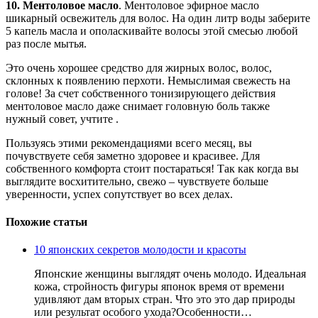
10. Ментоловое масло
. Ментоловое эфирное масло
шикарный освежитель для волос. На один литр воды заберите
5 капель масла и ополаскивайте волосы этой смесью любой
раз после мытья.
Это очень хорошее средство для жирных волос, волос,
склонных к появлению перхоти. Немыслимая свежесть на
голове! За счет собственного тонизирующего действия
ментоловое масло даже снимает головную боль также
нужный совет, учтите .
Пользуясь этими рекомендациями всего месяц, вы
почувствуете себя заметно здоровее и красивее.
Для
собственного комфорта стоит постараться! Так как когда вы
выглядите восхитительно, свежо – чувствуете больше
уверенности, успех сопутствует во всех делах.
Похожие статьи
10 японских секретов молодости и красоты
Японские женщины выглядят очень молодо. Идеальная
кожа, стройность фигуры японок время от времени
удивляют дам вторых стран. Что это это дар природы
или результат особого ухода?Особенности…