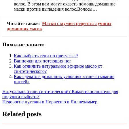
волос. В этом вам могут оказать помощь домашние
маски против выпадения волос.Волосы…
Читайте также:
Маски с мумие: рецепты лучших
домашних масок
Похожие записи:
Как выбрать тени по цвету глаз?
Ванночки для потеющих ног
Как отличить натуральное эфирное масло от
синтетического?
Как сделать в домашних условиях «запечатывание
ногтей»
Навигация
Натуральный или синтетический? Какой наполнитель для
подушки выбрать?
по
Недорогие путевки в Норвегию в Лиллехаммер
записям
Related posts