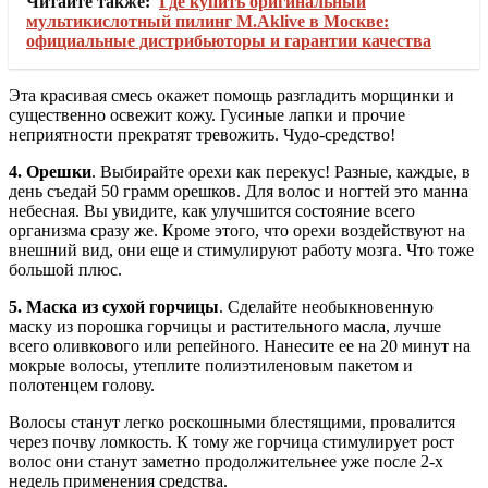
Читайте также:
Где купить оригинальный
мультикислотный пилинг M.Aklive в Москве:
официальные дистрибьюторы и гарантии качества
Эта красивая смесь окажет помощь разгладить морщинки и
существенно освежит кожу.
Гусиные лапки и прочие
неприятности прекратят тревожить. Чудо-средство!
4. Орешки
. Выбирайте орехи как перекус! Разные, каждые, в
день съедай 50 грамм орешков. Для волос и ногтей это манна
небесная. Вы увидите, как улучшится состояние всего
организма сразу же. Кроме этого, что орехи воздействуют на
внешний вид, они еще и стимулируют работу мозга. Что тоже
большой плюс.
5. Маска из сухой горчицы
. Сделайте необыкновенную
маску из порошка горчицы и растительного масла, лучше
всего оливкового или репейного. Нанесите ее на 20 минут на
мокрые волосы, утеплите полиэтиленовым пакетом и
полотенцем голову.
Волосы станут легко роскошными блестящими, провалится
через почву ломкость. К тому же горчица стимулирует рост
волос они станут заметно продолжительнее уже после 2-х
недель применения средства.