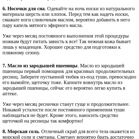
6. Носочки для сна
. Одевайте на ночь носки из натурального
материала шерсть или хлопок. Перед тем как надеть носки,
смажьте ноги сливочным маслом, вероятно добавить в него
пару капель мятного эфирного масла.
Уже через месяц постоянного выполнения этой процедуры
ножкам будут питать зависть к все! Так нежная кожа бывает
лишь у младенцев. Хорошее средство для подготовки к
пляжному сезону.
7. Масло из зародышей пшеницы
. Масло из зародышей
пшеницы первый помощник для красивых продолжительных
ресниц. Заберите пустынной тюбик из-под туши, превосходно
его вымойте, щеточку тоже. Капните вовнутрь масло из
зародышей пшеницы, сейчас его вероятно легко купить в
аптеке.
Уже через месяц реснички станут гуще и продолжительнее.
Никакой усталости после постоянного применения туши
наблюдаться не будет. Кроме этого, наносить средство
щеточкой на ресницы так комфортно!
8. Морская соль
. Отличный скраб для всего тела окажется из
морской соли и сметаны. Сметану вероятно брать достаточно