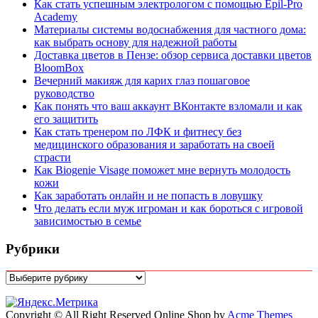
Как стать успешным электрологом с помощью Epil-Pro
Academy
Материалы системы водоснабжения для частного дома:
как выбрать основу для надежной работы
Доставка цветов в Пензе: обзор сервиса доставки цветов
BloomBox
Вечерний макияж для карих глаз пошаговое
руководство
Как понять что ваш аккаунт ВКонтакте взломали и как
его защитить
Как стать тренером по ЛФК и фитнесу без
медицинского образования и заработать на своей
страсти
Как Biogenie Visage поможет мне вернуть молодость
кожи
Как заработать онлайн и не попасть в ловушку
Что делать если муж игроман и как бороться с игровой
зависимостью в семье
Рубрики
Рубрики
Copyright © All Right Reserved
Online Shop by
Acme Themes