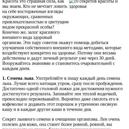
Красота это страшная сила, как
мы знаем. Кто не мечтает ловить
на себе восторженные взгляды
окружающих, сраженных
привлекательностью и цветущим
видом прекрасной особы?
Конечно же, залог красивого
внешнего вида здоровый
организм. Эти пару советов окажут помощь добиться
улучшения собственного внешнего вида методами, которые
воздействуют конкретно на здоровье. Потому они весьма
действенны и дадут личный результат уже через 30 дней.
Вооружайтесь знаниями и становитесь очаровательней с
каждым днем.
1. Семена льна
. Употребляйте в пищу каждый день семена
льна. Лучше всего натощак утром, сразу после пробуждения.
Достаточно одной столовой ложки для достижения нужного
достигнутого результата. Запивайте лен теплой водичкой,
превосходно пережевывайте. Вероятно даже смолоть его в
кофемолке и додавать этот порошок в утреннюю овсяную
кашу и в каждые другие каши в течении дня.
Секрет льняного семени в очищении организма. Лен очень
полезен для кожи, она станет более ровной, ровной, вы