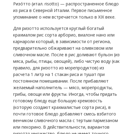
Ризо́тто (итал. risotto) — распространенное блюдо
из риса в Северной Италии. Первое письменное
упоминание о нем встречается только в XIX веке.
Для ризотто используется круглый богатый
крахмалом рис сорта арборио, виалоне нано или
карнароли который, в зависимости от региона,
предварительно обжаривают на оливковом или
сливочном масле. После в рис доливают бульон (из
мяса, рыбы, птицы, овощей), либо чистую воду (как
правило, для ризотто из морепродуктов) из
расчета 1 литр на 1 стакан риса и тушат при
постоянном помешивании. После прибавляют
желаемый наполнитель — мясо, морепродукты,
грибы, овощи или фрукты. Иногда, чтобы придать
готовому блюду еще большую кремовость
(которую создают крахмалистые сорта риса), в
почти готовое блюдо добавляют смесь взбитого
венчиком сливочного масла с тертым пармезаном
или пекорино. В действительности, вариантов
ризотто множество, блюдо не имеет точного