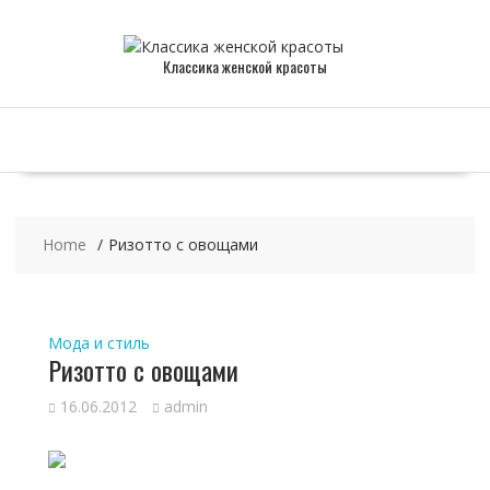
Skip
to
content
Классика женской красоты
Home
Ризотто с овощами
Мода и стиль
Ризотто с овощами
16.06.2012
admin