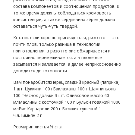
состава компонентов и соотношения продуктов. В
то же время должны соблюдаться кремовость
консистенции, а также сердцевина зёрен должна
оставаться чуть-чуть твердой.
Кстати, если хорошо приглядеться, ризотто — это
почти плов, только разница в технологии
приготовлении: в ризотто рис обжаривается и
постоянно перемешивается, а в плове все
засыпается и заливается, а далее неприкосновенно
доводится до готовности.
Вам понадобится:Перец сладкий красный (паприка)
1 шт. Цуккини 100 гБаклажаны 100 г Шампиньоны
100 гЧеснок дольки 3 шт. Оливковое масло 40
млМаслины с косточкой 100 г Бульон говяжий 1000
млРис Карнароли 200 г Базилик сушеный 1
ч.л.Тимьян 2 г
Розмарин листья ½ ст.л.