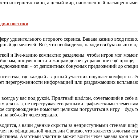
росто интернет-казино, а целый мир, наполненный насыщенным
 диагностики
феру удивительного игорного сервиса. Вавада казино вход позво
ый до мелочей. Всё, что необходимо, находится буквально в о
кой и live-казино компактно разделены, чтобы игрок мог момент
йдерам, популярности и жанрам делает управление ещё проще;
редложениями – от депозитных бонусных предложений до спец
осистема, где каждый азартный участник ощущает комфорт и лёгк
нет перегруженности информацией или раздражающих всплывающ
 всегда у вас под рукой. Приятный шаблон, сочетающий в себе л
м для глаз, не перегружая его разными графическими элементам
овое сопровождение помогает целиком погрузиться в игру – буд
 на веб-сайт через зеркало.
водится, а ваши данные скрыты за неприступными стенами шифр
отает по официальной лицензии Curacao, что является золотым 
йствием. Азартный участник может войти через вавада вход в п