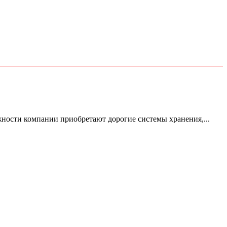
жности компании приобретают дорогие системы хранения,...