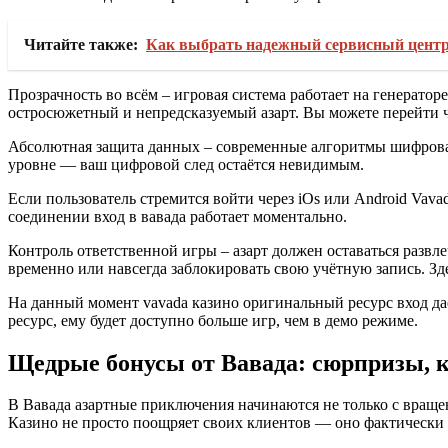
Читайте также:
Как выбрать надежный сервисный цент
Прозрачность во всём – игровая система работает на генерато
остросюжетный и непредсказуемый азарт. Вы можете перейти че
Абсолютная защита данных – современные алгоритмы шифрован
уровне — ваш цифровой след остаётся невидимым.
Если пользователь стремится войти через iOs или Android Vav
соединении вход в вавада работает моментально.
Контроль ответственной игры – азарт должен оставаться развле
временно или навсегда заблокировать свою учётную запись. Зд
На данный момент vavada казино оригинальный ресурс вход даёт
ресурс, ему будет доступно больше игр, чем в демо режиме.
Щедрые бонусы от Вавада: сюрпризы, 
В Вавада азартные приключения начинаются не только с вращен
Казино не просто поощряет своих клиентов — оно фактически 