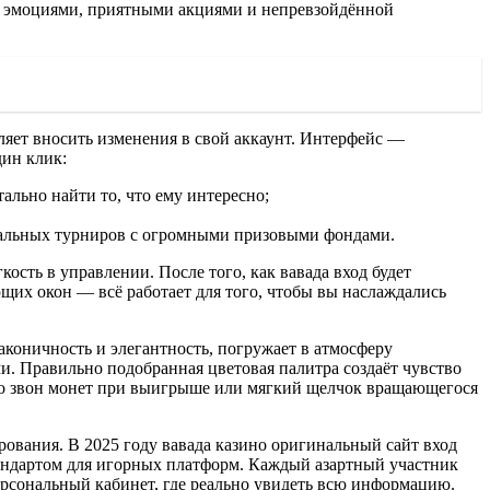
и эмоциями, приятными акциями и непревзойдённой
ляет вносить изменения в свой аккаунт. Интерфейс —
дин клик:
ально найти то, что ему интересно;
иальных турниров с огромными призовыми фондами.
ость в управлении. После того, как вавада вход будет
их окон — всё работает для того, чтобы вы наслаждались
аконичность и элегантность, погружает в атмосферу
и. Правильно подобранная цветовая палитра создаёт чувство
ь то звон монет при выигрыше или мягкий щелчок вращающегося
ования. В 2025 году вавада казино оригинальный сайт вход
стандартом для игорных платформ. Каждый азартный участник
ерсональный кабинет, где реально увидеть всю информацию.