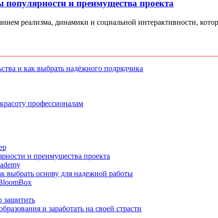
ы популярности и преимущества проекта
танием реализма, динамики и социальной интерактивности, котор
ства и как выбрать надёжного подрядчика
 красоту профессионалам
ер
ярности и преимущества проекта
cademy
ак выбрать основу для надежной работы
 BloomBox
о защитить
бразования и заработать на своей страсти