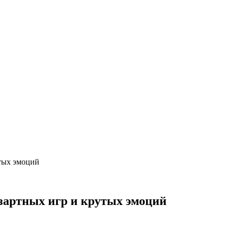
утых эмоций
азартных игр и крутых эмоций