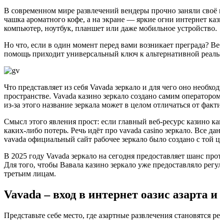
В современном мире развлечений вендеры прочно заняли своё м
чашка ароматного кофе, а на экране — яркие огни интернет каз
компьютер, ноутбук, планшет или даже мобильное устройство.
Но что, если в один момент перед вами возникает преграда? Ве
помощь приходит универсальный ключ к альтернативной реально
Что представляет из себя Vavada зеркало и для чего оно необх
пространстве. Vavada казино зеркало создано самим операторо
из-за этого название зеркала может в целом отличаться от фак
Смысл этого явления прост: если главный веб-ресурс казино ка
каких-либо потерь. Речь идёт про vavada casino зеркало. Все 
vavada официальный сайт рабочее зеркало было создано с той ц
В 2025 году Vavada зеркало на сегодня предоставляет шанс пр
Для того, чтобы Вавала казино зеркало уже предоставляло рег
третьим лицам.
Vavada – вход в интернет оазис азарта
Представьте себе место, где азартные развлечения становятся