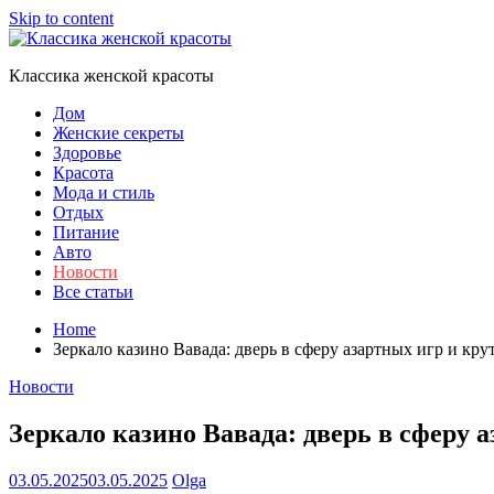
Skip to content
Классика женской красоты
Дом
Женские секреты
Здоровье
Красота
Мода и стиль
Отдых
Питание
Авто
Новости
Все статьи
Home
Зеркало казино Вавада: дверь в сферу азартных игр и кр
Новости
Зеркало казино Вавада: дверь в сферу 
03.05.2025
03.05.2025
Olga