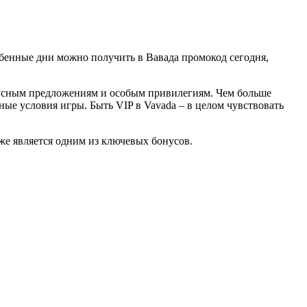
бенные дни можно получить в Вавада промокод сегодня,
нусным предложениям и особым привилегиям. Чем больше
ные условия игры. Быть VIP в Vavada – в целом чувствовать
же является одним из ключевых бонусов.