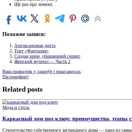
Ще раз про лимоні
Похожие записи:
Апельсиновая диета
Торт «Фантазия»
Создан крем, убивающий герпес
Женский журнал — Часть 2
Навигация
Ваш праваднік у здароўе і прыгажосць
Пієлонефрит
по
записям
Related posts
Мода и стиль
Каркасный дом под ключ: преимущества, этапы с
Строительство собственного загородного дома — одно из самы