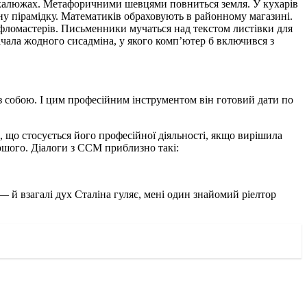
по калюжах. Метафоричними шевцями повниться земля. У кухарів
вну пірамідку. Математиків обраховують в районному магазині.
 фломастерів. Письменники мучаться над текстом листівки для
ічала жодного сисадміна, у якого комп’ютер б включився з
з собою. І цим професійним інструментом він готовий дати по
 що стосується його професійної діяльності, якщо вирішила
іршого. Діалоги з ССМ приблизно такі:
— й взагалі дух Сталіна гуляє, мені один знайомий ріелтор