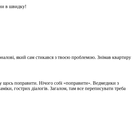
ни в швидку!
налові, який сам стикався з твоєю проблемою. Знімав квартиру
ому щось поправити. Нічого собі »поправити». Ведмедики з
наміки, гострих діалогів. Загалом, там все переписувати треба