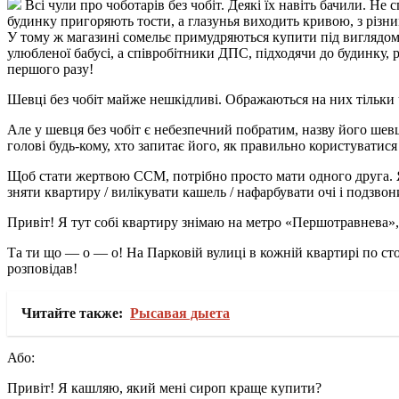
Всі чули про чоботарів без чобіт. Деякі їх навіть бачили. 
будинку пригоряють тости, а глазунья виходить кривою, з різн
У тому ж магазині сомельє примудряються купити під виглядом
улюбленої бабусі, а співробітники ДПС, підходячи до будинку,
першого разу!
Шевці без чобіт майже нешкідливі. Ображаються на них тільки 
Але у шевця без чобіт є небезпечний побратим, назву його шев
голові будь-кому, хто запитає його, як правильно користуватися
Щоб стати жертвою ССМ, потрібно просто мати одного друга. Як
зняти квартиру / вилікувати кашель / нафарбувати очі і подзвон
Привіт! Я тут собі квартиру знімаю на метро «Першотравнева», 
Та ти що — о — о! На Парковій вулиці в кожній квартирі по сто
розповідав!
Читайте также:
Рысавая дыета
Або:
Привіт! Я кашляю, який мені сироп краще купити?