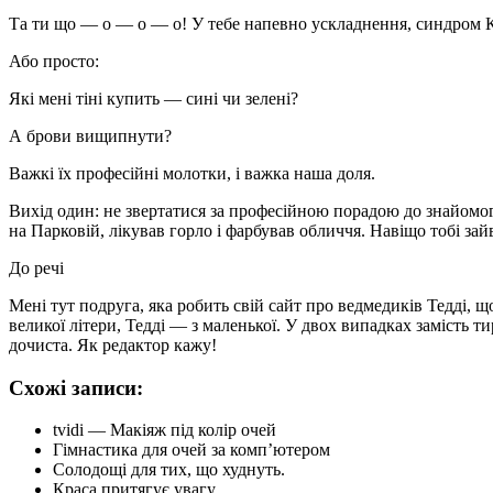
Та ти що — о — о — о! У тебе напевно ускладнення, синдром К
Або просто:
Які мені тіні купить — сині чи зелені?
А брови вищипнути?
Важкі їх професійні молотки, і важка наша доля.
Вихід один: не звертатися за професійною порадою до знайомог
на Парковій, лікував горло і фарбував обличчя. Навіщо тобі зай
До речі
Мені тут подруга, яка робить свій сайт про ведмедиків Тедді, 
великої літери, Тедді — з маленької. У двох випадках замість т
дочиста. Як редактор кажу!
Схожі записи:
tvidi — Макіяж під колір очей
Гімнастика для очей за комп’ютером
Солодощі для тих, що худнуть.
Краса притягує увагу