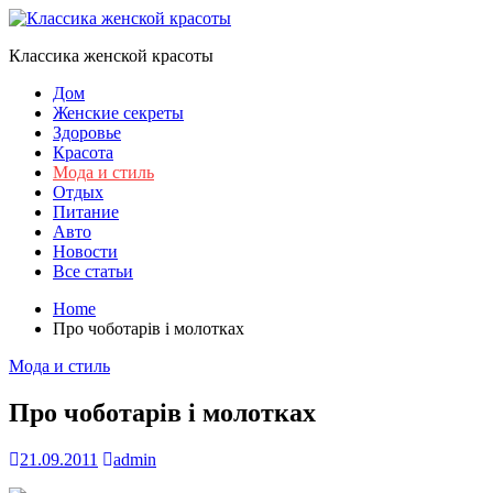
Skip
to
Классика женской красоты
content
Дом
Женские секреты
Здоровье
Красота
Мода и стиль
Отдых
Питание
Авто
Новости
Все статьи
Home
Про чоботарів і молотках
Мода и стиль
Про чоботарів і молотках
21.09.2011
admin