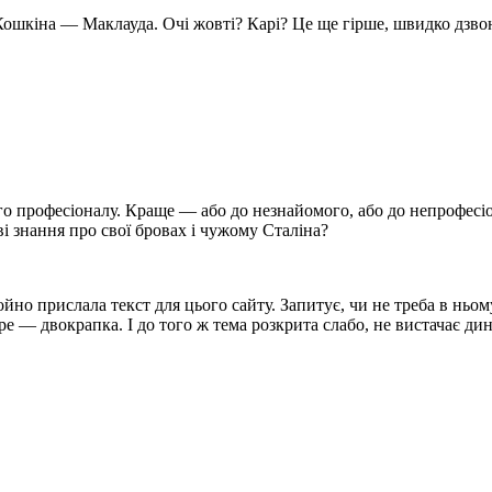
ошкіна — Маклауда. Очі жовті? Карі? Це ще гірше, швидко дзво
о професіоналу. Краще — або до незнайомого, або до непрофесіо
ві знання про свої бровах і чужому Сталіна?
щойно прислала текст для цього сайту. Запитує, чи не треба в нь
ире — двокрапка. І до того ж тема розкрита слабо, не вистачає ди