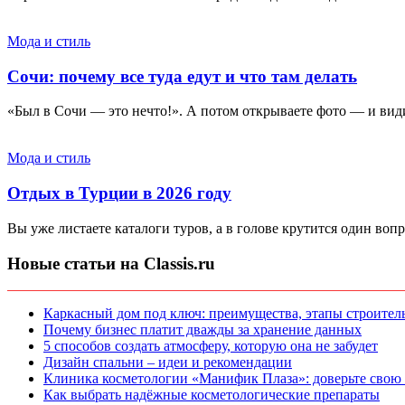
Мода и стиль
Сочи: почему все туда едут и что там делать
«Был в Сочи — это нечто!». А потом открываете фото — и видит
Мода и стиль
Отдых в Турции в 2026 году
Вы уже листаете каталоги туров, а в голове крутится один вопр
Новые статьи на Classis.ru
Каркасный дом под ключ: преимущества, этапы строитель
Почему бизнес платит дважды за хранение данных
5 способов создать атмосферу, которую она не забудет
Дизайн спальни – идеи и рекомендации
Клиника косметологии «Манифик Плаза»: доверьте свою
Как выбрать надёжные косметологические препараты