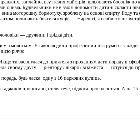
Не справжніх, звичайно, взуттєвих майстрів, шльопають босоніж 
ими очима. Будівельники не в змозі допомогти дитині скласти рі
 вина моторошну бормотуху, зроблену на основі спирту, йоду та
 раптом починають боятися кущів … Нарешті, я особисто не зустр
чоловіки — дружини і зрідка діти.
цем з молотком. У такої людини професійний інструмент завжди 
 цією річчю.
що ти звернулася до приятеля з проханням дати пораду в сфері,
ила своєму другу — ріелтору / лікаря / візажиста — готуйся до г
порадь, будь ласка, одну з 16 паркових вулиць.
 таджиків прописано, стеля тече, підлога провалюється. А на 15 