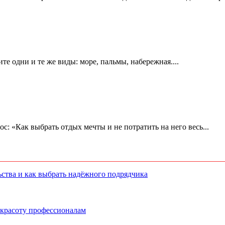
е одни и те же виды: море, пальмы, набережная....
ос: «Как выбрать отдых мечты и не потратить на него весь...
ства и как выбрать надёжного подрядчика
 красоту профессионалам